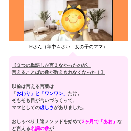
Hさん（年中４さい 女の子のママ）
【２つの単語しか言えなかったのが、
言えることばの数が数えきれなくなった！】
以前は言える言葉は
「
おわり」と「ワンワン」
だけ。
そもそも目が合いづらくって、
ママとしての
虚しさ
がありました。
おしゃべり上達メソッドを始めて
2ヶ月で「あお」
な
ど言える
名詞の数
が