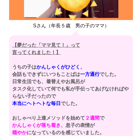
Sさん（年長５歳 男の子のママ）
【夢だった「ママ見て！」って
言ってくれました！】
うちの子は
かんしゃくがひどく、
会話もできずにいつもことばは
一方通行
でした。
日常生活でも、着替えやお風呂が
タスク化していて何でも私が手伝ってあげなければや
らない子だったので
本当にヘトヘトな毎日
でした。
おしゃべり上達メソッドを始めて
２週間
で
かんしゃくが落ち着き
、息子の表情が
穏やか
になっているのを感じていました。