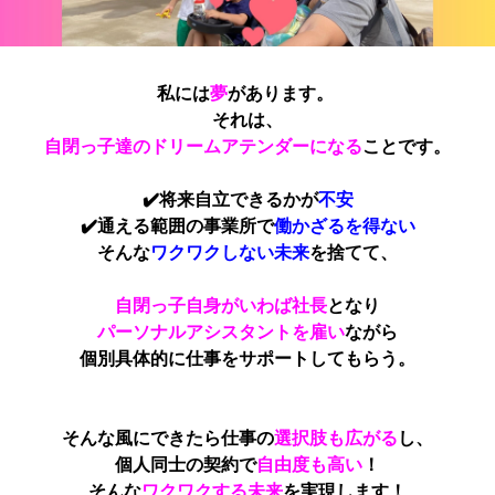
私には
夢
があります。
それは、
自閉っ子達のドリームアテンダーになる
ことです。
✔️将来自立できるかが
不安
✔️通える範囲の事業所で
働かざるを得ない
そんな
ワクワクしない未来
を捨てて、
自閉っ子自身がいわば社長
となり
パーソナルアシスタントを雇い
ながら
個別具体的に仕事をサポートしてもらう。
そんな風にできたら仕事の
選択肢も広がる
し、
個人同士の契約で
自由度も高い
！
そんな
ワクワクする未来
を実現します！