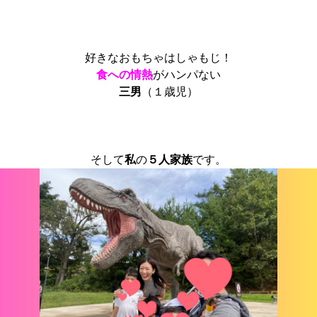
好きなおもちゃはしゃもじ！
食への情熱
がハンパない
三男
（１歳児）
そして
私
の
５人家族
です。