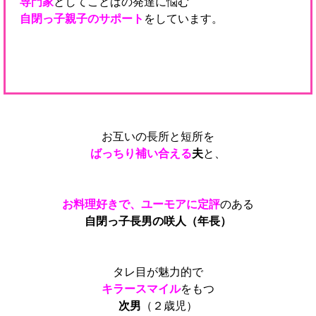
専門家
としてことばの発達に悩む
自閉っ子親子のサポート
をしています。
お互いの長所と短所を
ばっちり補い合える
夫
と、
お料理好きで、ユーモアに定評
のある
自閉っ子長男の咲人（年長）
タレ目が魅力的で
キラースマイル
をもつ
次男
（２歳児）