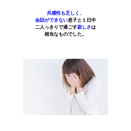
共感性も乏しく、
会話ができない
息子と１日中
二人っきりで過ごす
寂しさ
は
相当なものでした。