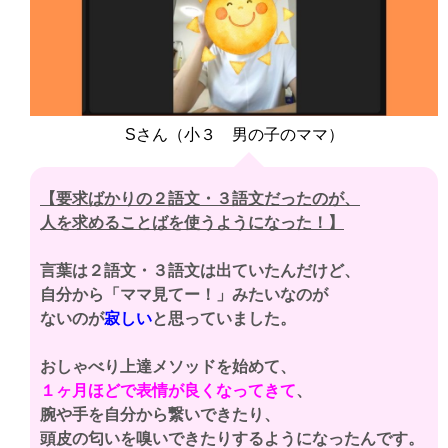
Sさん（小３ 男の子のママ）
【要求ばかりの２語文・３語文だったのが、
人を求めることばを使うようになった！】
言葉は２語文・３語文は出ていたんだけど、
自分から「ママ見てー！」みたいなのが
ないのが
寂しい
と思っていました。
おしゃべり上達メソッドを始めて、
１ヶ月ほどで表情が良くなってきて
、
腕や手を自分から繋いできたり、
頭皮の匂いを嗅いできたりするようになったんです。