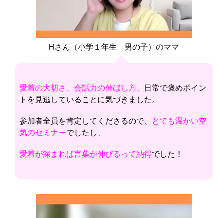
Hさん（小学１年生 男の子）のママ
愛着の大切さ、会話力の伸ばし方、
日常で褒めポイン
トを見逃していることに
気づきました。
参加者全員を肯定してくださるので、
とても温かい空
気のセミナー
でしたし、
愛着が深まれば言葉が伸びるって納得
でした！