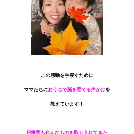
この感動を手渡すために
ママたちに
おうちで脳を育てる声かけ
を
教えています！
☑️療育
も
色んなものを取り入れてきた