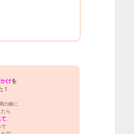
声かけ
を
た！
閉の娘に
えたら
れて
、
ルで
た^^