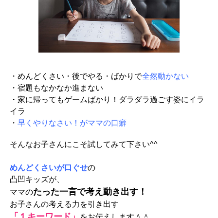
・めんどくさい・後でやる・ばかりで
全然動かない
・宿題も
なかなか進まない
・家に帰ってもゲームばかり！
ダラダラ過ごす姿にイラ
イラ
・
早くやりなさい！がママの口癖
そんなお子さんにこそ試してみて下さい^^
めんどくさいが口ぐせ
の
凸凹キッズが、
たった一言で考え動き出す！
ママの
お子さんの考える力を引き出す
「１キーワード」
をお伝えします＾＾