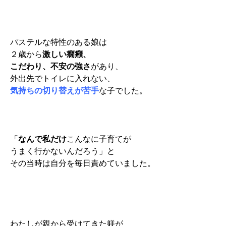
パステルな特性のある娘は
２歳から
激しい癇癪、
こだわり、不安の強さ
があり、
外出先でトイレに入れない、
気持ちの切り替えが苦手
な子でした。
「
なんで私だけ
こんなに子育てが
うまく行かないんだろう」と
その当時は
自分を毎日責めていました。
わたしが親から受けてきた躾が