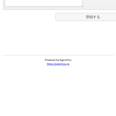
Powered by AgentYou
https://agentyou.jp