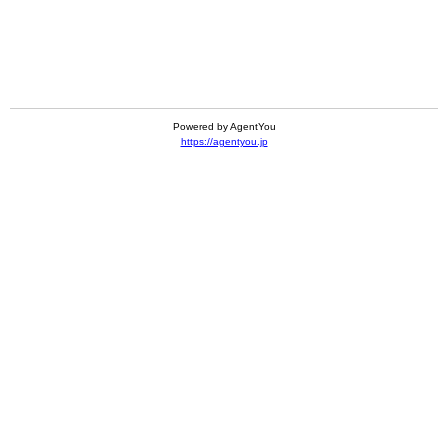
Powered by AgentYou
https://agentyou.jp