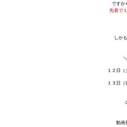
ですか
先着で
しか
１２日
１３日
動画