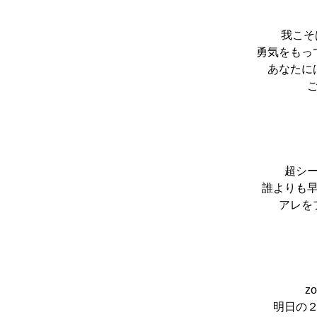
我こそ
勇気をもっ
あなたに
超シ
誰よりも
アレを
z
明日の