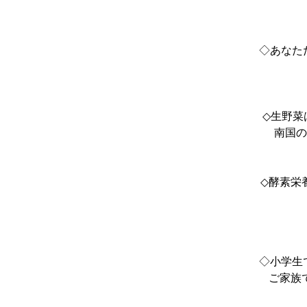
◇あなた
◇生野菜
南国の
◇酵素栄
◇小学生
ご家族