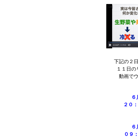
下記の２
１１日の
動画で
６
２０
６
０９