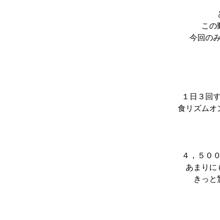
この
今回の
１日３回
食リズムオ
４，５０
あまりに
きっと