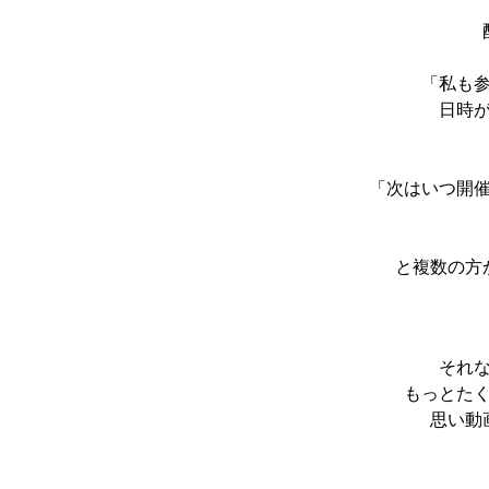
「私も
日時が
「次はいつ開
と複数の方
それ
もっとた
思い動