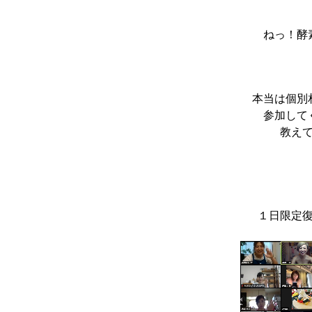
ねっ！酵
本当は個別
参加して
教え
１日限定