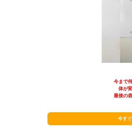
今まで
体が
最後の
今すぐ