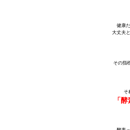
健康
大丈夫
その指
そ
「酵
酵素