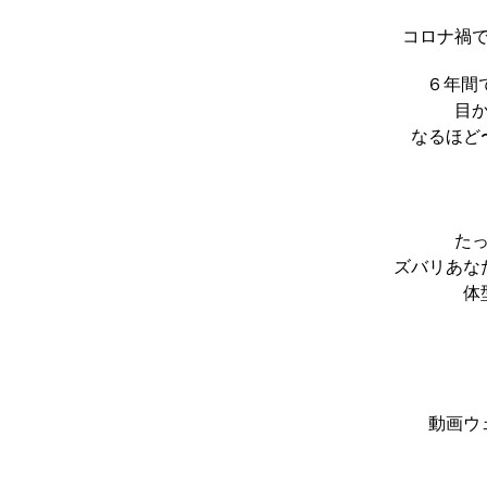
コロナ禍
６年間
目
なるほど
た
ズバリあな
体
動画ウ