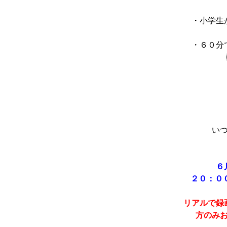
・小学生
・６０分
動
い
６
２０：０
リアルで録
方のみ