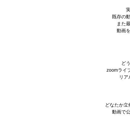
既存の
また
動画
ど
zoomラ
リア
どなたか立
動画で