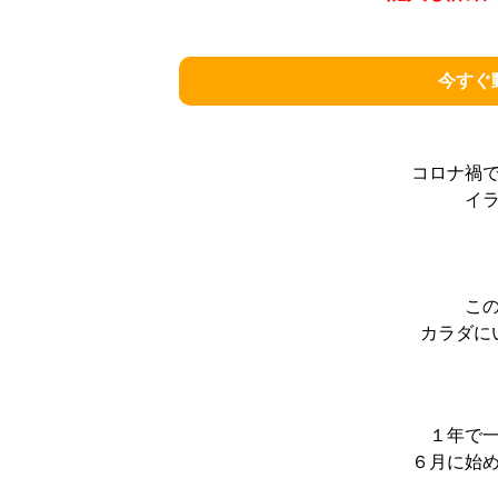
今すぐ
コロナ禍
イ
こ
カラダに
１年で
６月に始