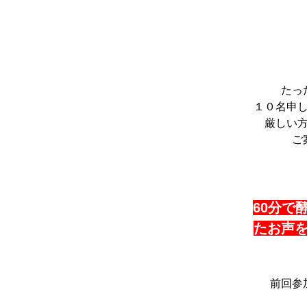
たっ
１０名申
厳しい
ご
60分で
たお声
前回参