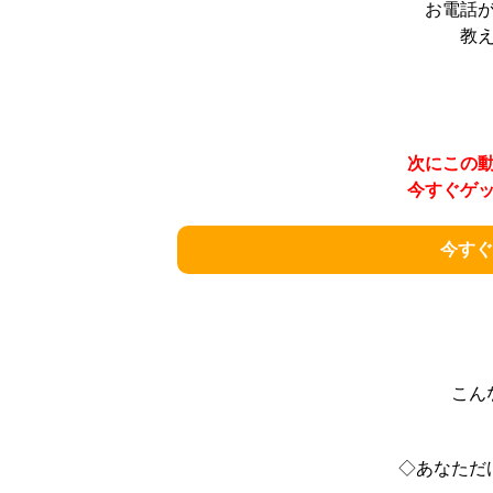
お電話
教
次にこの
今すぐゲ
今すぐ
こん
◇あなただ