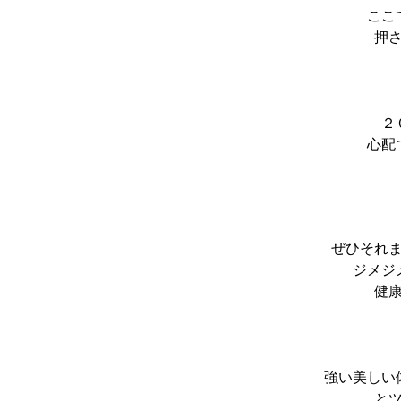
ここ
押
２
心配
ぜひそれ
ジメジ
健
強い美しい
と