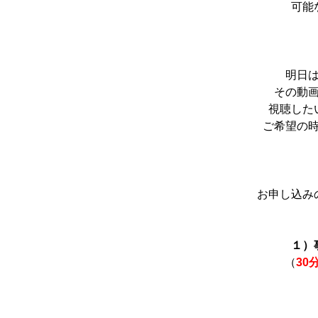
可能
明日
その
動
視聴した
ご希望の
お申し込み
１）
（
30