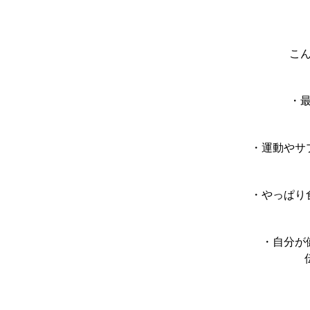
こ
・
・運動やサ
・やっぱり
・自分が
伝