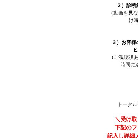
２）診断
（動画を見
け時
３）お客様
ヒア
（ご視聴後
時間に
トータル
＼受け取
下記のフ
記入し
詳細