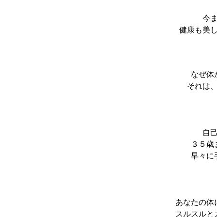
今
健康も美
なぜ体
それは
自
３５歳
早々に
あなたの体
スルスルと