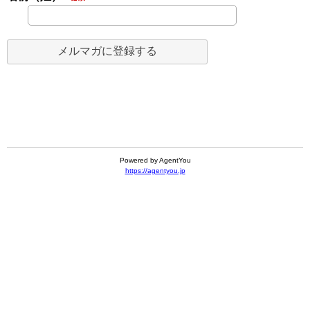
Powered by AgentYou
https://agentyou.jp