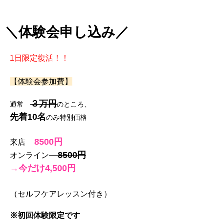
＼体験会申し込み／
1日限定復活！！
【体験会参加費】
３万円
通常
のところ、
先着10名
のみ特別価格
8500円
来店
8500円
オンライン
→今だけ
4,500円
（セルフケアレッスン付き）
※初回体験限定です