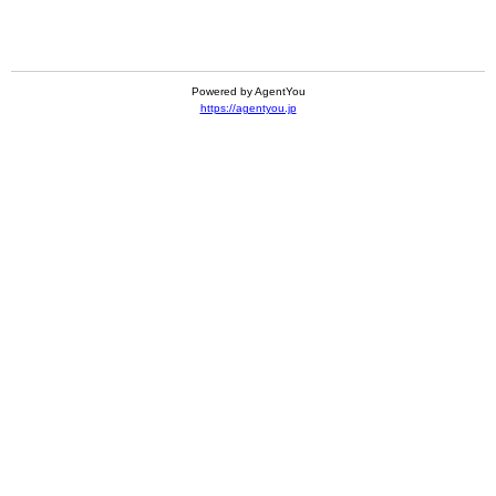
Powered by AgentYou
https://agentyou.jp