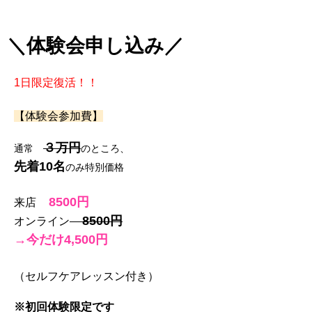
＼体験会申し込み／
1日限定復活！！
【体験会参加費】
３万円
通常
のところ、
先着10名
のみ特別価格
8500円
来店
8500円
オンライン
→今だけ
4,500円
（セルフケアレッスン付き）
※初回体験限定です