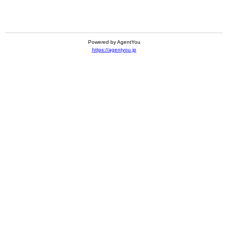
Powered by AgentYou
https://agentyou.jp