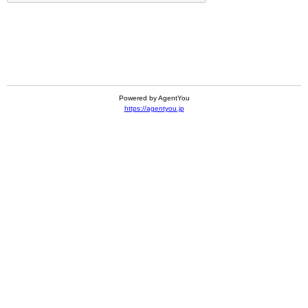
Powered by AgentYou
https://agentyou.jp