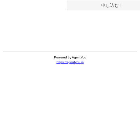
Powered by AgentYou
https://agentyou.jp