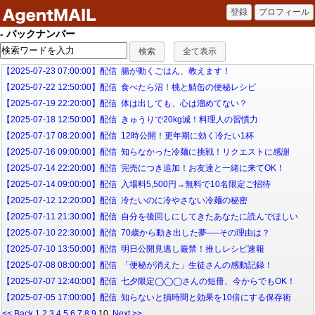
- バックナンバー
【2025-07-23 07:00:00】配信 腸が動くごはん、教えます！
【2025-07-22 12:50:00】配信 食べたら沼！桃と鯖缶の便秘レシピ
【2025-07-19 22:20:00】配信 体は出しても、心は溜めてない？
【2025-07-18 12:50:00】配信 きゅうりで20kg減！料理人の習慣力
【2025-07-17 08:20:00】配信 12時公開！更年期に効く冷たい1杯
【2025-07-16 09:00:00】配信 知らなかった冷麺に挑戦！リクエストに感謝
【2025-07-14 22:20:00】配信 完売につき追加！お友達と一緒に来てOK！
【2025-07-14 09:00:00】配信 入場料5,500円→無料で10名限定ご招待
【2025-07-12 12:20:00】配信 冷たいのに冷やさない冷麺の秘密
【2025-07-11 21:30:00】配信 自分を後回しにしてきたあなたに読んでほしい
【2025-07-10 22:30:00】配信 70歳から動き出した夢──その理由は？
【2025-07-10 13:50:00】配信 明日公開見逃し厳禁！推しレシピ速報
【2025-07-08 08:00:00】配信 「便秘が消えた」生徒さんの感動記録！
【2025-07-07 12:40:00】配信 七夕限定◯◯◯さんの短冊、今からでもOK！
【2025-07-05 17:00:00】配信 知らないと損時間と効果を10倍にする保存術
<< Back
1
2
3
4
5
6
7
8
9
10
Next >>