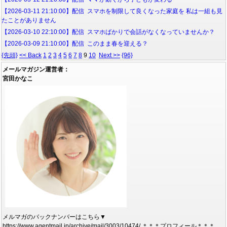
【2026-03-11 21:10:00】配信 スマホを制限して良くなった家庭を 私は一組も見
たことがありません
【2026-03-10 22:10:00】配信 スマホばかりで会話がなくなっていませんか？
【2026-03-09 21:10:00】配信 このまま春を迎える？
{先頭}
<< Back
1
2
3
4
5
6
7
8
9
10
Next >>
{96}
メールマガジン運営者：
宮田かなこ
メルマガのバックナンバーはこちら▼
https://www.agentmail.jp/archive/mail/3003/10474/ ＊＊＊プロフィール＊＊＊