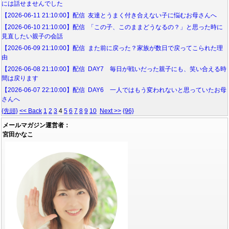
には話せませんでした
【2026-06-11 21:10:00】配信 友達とうまく付き合えない子に悩むお母さんへ
【2026-06-10 21:10:00】配信 「この子、このままどうなるの？」と思った時に
見直したい親子の会話
【2026-06-09 21:10:00】配信 また前に戻った？家族が数日で戻ってこられた理
由
【2026-06-08 21:10:00】配信 DAY7 毎日が戦いだった親子にも、笑い合える時
間は戻ります
【2026-06-07 22:10:00】配信 DAY6 一人ではもう変われないと思っていたお母
さんへ
{先頭}
<< Back
1
2
3
4
5
6
7
8
9
10
Next >>
{96}
メールマガジン運営者：
宮田かなこ