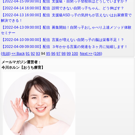
【2022-04-15 09:00:00】配信 支援級・自閉っ子登校班はどうしていますか？
【2022-04-14 16:00:00】配信 説明できない自閉っ子ちゃん、どう伸ばす？
【2022-04-13 16:00:00】配信 支援級ASDっ子の気持ちが言えないはお家療育で
解決できる！
【2022-04-13 09:00:00】配信 募集開始！自閉っ子おしゃべり上達メソッド体験
セミナー
【2022-04-10 09:00:00】配信 言葉が増えない自閉っ子の脳は栄養不足！？
【2022-04-09 09:00:00】配信 ３年かかる言葉の発達を３ヶ月に短縮します！
{先頭}
<< Back
91
92
93
94
95
96
97
98
99
100
Next >>
{106}
メールマガジン運営者：
今川ホルン【おうち療育】