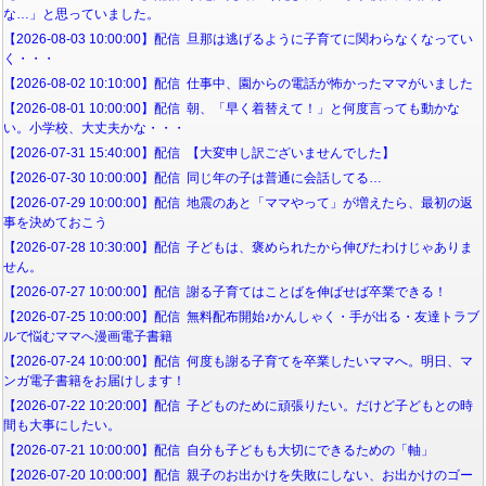
な…」と思っていました。
【2026-08-03 10:00:00】配信 旦那は逃げるように子育てに関わらなくなってい
く・・・
【2026-08-02 10:10:00】配信 仕事中、園からの電話が怖かったママがいました
【2026-08-01 10:00:00】配信 朝、「早く着替えて！」と何度言っても動かな
い。小学校、大丈夫かな・・・
【2026-07-31 15:40:00】配信 【大変申し訳ございませんでした】
【2026-07-30 10:00:00】配信 同じ年の子は普通に会話してる…
【2026-07-29 10:00:00】配信 地震のあと「ママやって」が増えたら、最初の返
事を決めておこう
【2026-07-28 10:30:00】配信 子どもは、褒められたから伸びたわけじゃありま
せん。
【2026-07-27 10:00:00】配信 謝る子育てはことばを伸ばせば卒業できる！
【2026-07-25 10:00:00】配信 無料配布開始♪かんしゃく・手が出る・友達トラブ
ルで悩むママへ漫画電子書籍
【2026-07-24 10:00:00】配信 何度も謝る子育てを卒業したいママへ。明日、マ
ンガ電子書籍をお届けします！
【2026-07-22 10:20:00】配信 子どものために頑張りたい。だけど子どもとの時
間も大事にしたい。
【2026-07-21 10:00:00】配信 自分も子どもも大切にできるための「軸」
【2026-07-20 10:00:00】配信 親子のお出かけを失敗にしない、お出かけのゴー