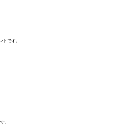
。
ントです。
。
です。