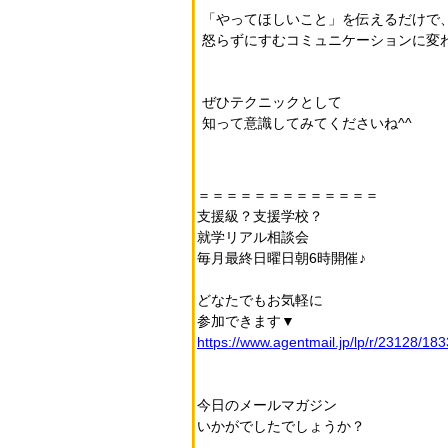
「やってほしいこと」を伝えるだけで
怒らずにすむコミュニケーションに変
ぜひテクニックとして
知って意識してみてくださいね^^
＝＝＝＝＝＝＝＝＝＝＝＝＝
支援級？支援学校？
就学リアル相談会
毎月最終日曜日朝6時開催♪
どなたでもお気軽に
参加できます▼
https://www.agentmail.jp/lp/r/23128/18
今日のメールマガジン
いかがでしたでしょうか？