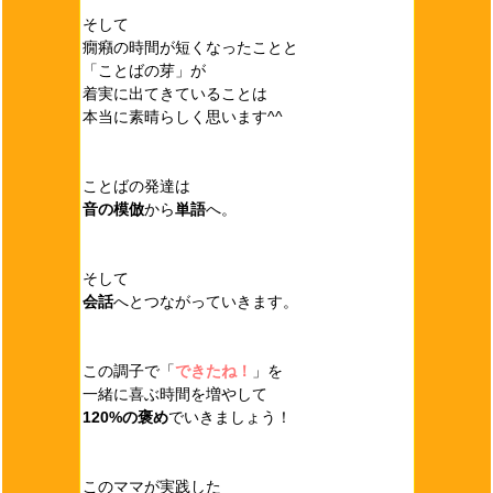
そして
癇癪の時間が短くなったことと
「ことばの芽」が
着実に出てきていることは
本当に素晴らしく思います^^
ことばの発達は
音の模倣
から
単語
へ。
そして
会話
へとつながっていきます。
この調子で「
できたね！
」を
一緒に喜ぶ時間を増やして
120%の褒め
でいきましょう！
このママが実践した