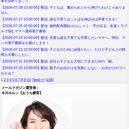
事を決めておこう
【2026-07-28 10:30:00】配信 子どもは、褒められたから伸びたわけじゃありま
せん。
【2026-07-27 10:00:00】配信 謝る子育てはことばを伸ばせば卒業できる！
【2026-07-25 10:00:00】配信 無料配布開始♪かんしゃく・手が出る・友達トラブ
ルで悩むママへ漫画電子書籍
【2026-07-24 10:00:00】配信 何度も謝る子育てを卒業したいママへ。明日、マ
ンガ電子書籍をお届けします！
【2026-07-22 10:20:00】配信 子どものために頑張りたい。だけど子どもとの時
間も大事にしたい。
【2026-07-21 10:00:00】配信 自分も子どもも大切にできるための「軸」
【2026-07-20 10:00:00】配信 親子のお出かけを失敗にしない、お出かけのゴー
ルとは？
1
2
3
4
5
6
7
8
9
10
Next >>
{106}
メールマガジン運営者：
今川ホルン【おうち療育】