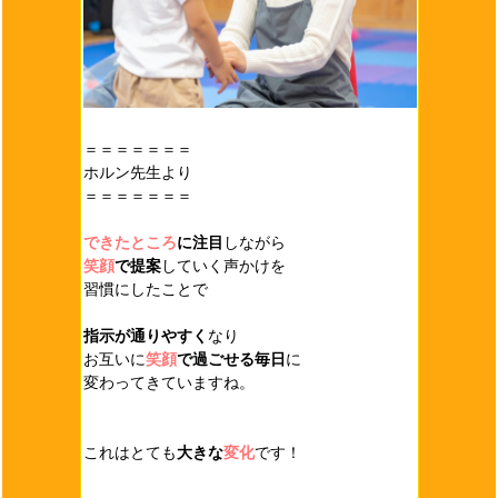
＝＝＝＝＝＝＝
ホルン先生より
＝＝＝＝＝＝＝
できたところ
に注目
しながら
笑顔
で提案
していく声かけを
習慣にしたことで
指示が通りやすく
なり
お互いに
笑顔
で過ごせる毎日
に
変わってきていますね。
これはとても
大きな
変化
です！