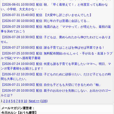
【2026-08-01 10:00:00】配信 朝、「早く着替えて！」と何度言っても動かな
い。小学校、大丈夫かな・・・
【2026-07-31 15:40:00】配信 【大変申し訳ございませんでした】
【2026-07-30 10:00:00】配信 同じ年の子は普通に会話してる…
【2026-07-29 10:00:00】配信 地震のあと「ママやって」が増えたら、最初の返
事を決めておこう
【2026-07-28 10:30:00】配信 子どもは、褒められたから伸びたわけじゃありま
せん。
【2026-07-27 10:00:00】配信 謝る子育てはことばを伸ばせば卒業できる！
【2026-07-25 10:00:00】配信 無料配布開始♪かんしゃく・手が出る・友達トラブ
ルで悩むママへ漫画電子書籍
【2026-07-24 10:00:00】配信 何度も謝る子育てを卒業したいママへ。明日、マ
ンガ電子書籍をお届けします！
【2026-07-22 10:20:00】配信 子どものために頑張りたい。だけど子どもとの時
間も大事にしたい。
【2026-07-21 10:00:00】配信 自分も子どもも大切にできるための「軸」
【2026-07-20 10:00:00】配信 親子のお出かけを失敗にしない、お出かけのゴー
ルとは？
1
2
3
4
5
6
7
8
9
10
Next >>
{106}
メールマガジン運営者：
今川ホルン【おうち療育】