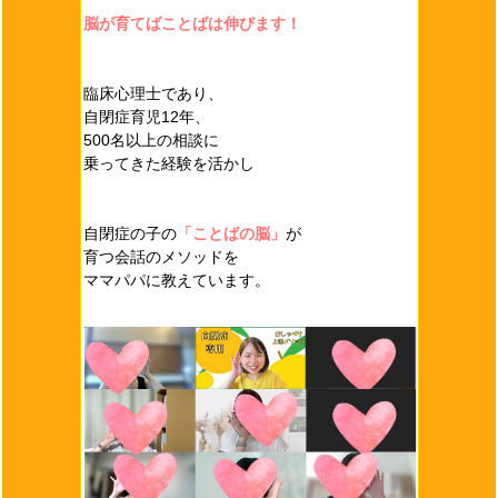
脳が育てばことばは伸びます！
臨床心理士であり、
自閉症育児12年、
500名以上の相談に
乗ってきた経験を活かし
自閉症の子の
「ことばの脳」
が
育つ会話のメソッドを
ママパパに教えています。