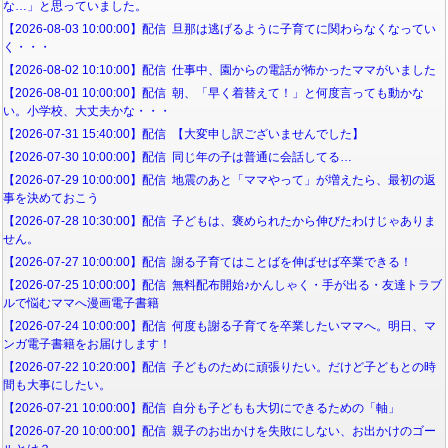
な…」と思っていました。
【2026-08-03 10:00:00】配信 旦那は逃げるように子育てに関わらなくなってい
く・・・
【2026-08-02 10:10:00】配信 仕事中、園からの電話が怖かったママがいました
【2026-08-01 10:00:00】配信 朝、「早く着替えて！」と何度言っても動かな
い。小学校、大丈夫かな・・・
【2026-07-31 15:40:00】配信 【大変申し訳ございませんでした】
【2026-07-30 10:00:00】配信 同じ年の子は普通に会話してる…
【2026-07-29 10:00:00】配信 地震のあと「ママやって」が増えたら、最初の返
事を決めておこう
【2026-07-28 10:30:00】配信 子どもは、褒められたから伸びたわけじゃありま
せん。
【2026-07-27 10:00:00】配信 謝る子育てはことばを伸ばせば卒業できる！
【2026-07-25 10:00:00】配信 無料配布開始♪かんしゃく・手が出る・友達トラブ
ルで悩むママへ漫画電子書籍
【2026-07-24 10:00:00】配信 何度も謝る子育てを卒業したいママへ。明日、マ
ンガ電子書籍をお届けします！
【2026-07-22 10:20:00】配信 子どものために頑張りたい。だけど子どもとの時
間も大事にしたい。
【2026-07-21 10:00:00】配信 自分も子どもも大切にできるための「軸」
【2026-07-20 10:00:00】配信 親子のお出かけを失敗にしない、お出かけのゴー