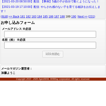
【2021-03-20 08:50:00】配信 【事例】5歳の子が自分で動くようになった！
【2021-03-19 17:10:00】配信 やらされ感のない子を育てる秘訣をお伝えしま
す！
{先頭}
<< Back
181
182
183
184
185
186
187
188
189
190
Next >>
{231}
お申し込みフォーム
メールアドレス
※必須
名前（姓）
※必須
メールマガジン運営者：
加藤ようこ
Copyright 2010 - 2026 AgentMAIL WIllWay corporation. All rights reserved.