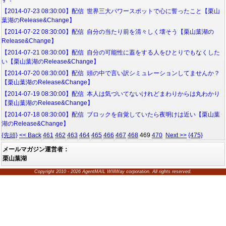
【2014-07-23 08:30:00】配信 世界三大パワースポットで心に誓ったこと【栗山
葉湖のRelease&Change】
【2014-07-22 08:30:00】配信 自分の当たり前を清々しく壊そう【栗山葉湖の
Release&Change】
【2014-07-21 08:30:00】配信 自分の可能性に蓋をする人をひとりでもなくした
い【栗山葉湖のRelease&Change】
【2014-07-20 08:30:00】配信 頭の中で言い訳シミュレーションしてませんか？
【栗山葉湖のRelease&Change】
【2014-07-19 08:30:00】配信 本人は気づいてないけれどまわりからは丸わかり
【栗山葉湖のRelease&Change】
【2014-07-18 08:30:00】配信 ブロックを自覚していたら夜明けは近い【栗山葉
湖のRelease&Change】
{先頭}
<< Back
461
462
463
464
465
466
467
468
469
470
Next >>
{475}
メールマガジン運営者：
栗山葉湖
Copyright 2010 - 2026 AgentMAIL WIllWay corporation. All rights reserved.