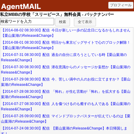
私立MBBの学校「スリーピース」無料会員 - バックナンバー
【2014-08-02 08:30:00】配信 今日が新しい一歩の記念日になるかもしれません
【栗山葉湖のRelease&Change】
【2014-08-01 08:30:00】配信 明日から東京ビッグサイトで心のブロック解除！
【栗山葉湖のRelease&Change】
【2014-07-31 08:30:00】配信 過去の自分に戻ろうとしている時【栗山葉湖の
Release&Change】
【2014-07-30 08:30:00】配信 潜在意識からのメッセージか妄想か【栗山葉湖の
Release&Change】
【2014-07-29 08:30:00】配信 今、苦しい渦中の人のお役に立てますか？【栗山
葉湖のRelease&Change】
【2014-07-28 08:30:00】配信 「怖れ」が生む言動が「怖れ」を拡大する【栗山
葉湖のRelease&Change】
【2014-07-27 08:30:00】配信 人を傷つけるのも癒すのも人である【栗山葉湖の
Release&Change】
【2014-07-26 09:00:00】配信 マインドブロックバスターが伝えているのは【栗
山葉湖のRelease&Change】
【2014-07-24 08:30:00】配信 【栗山葉湖のRelease&Change】本日帰国しま
す！