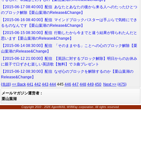
【2015-06-17 08:40:00】配信 あなたとあなたの後から来る人へのたったひとつ
のブロック解除【栗山葉湖のRelease&Change】
【2015-06-16 08:40:00】配信 マインドブロックバスターは手ぶらで気軽にでき
るものなんです【栗山葉湖のRelease&Change】
【2015-06-15 08:30:00】配信 行動したから今までと違う結果が得られたんだと
思います【栗山葉湖のRelease&Change】
【2015-06-14 08:30:00】配信 「そのままやる」ことへの心のブロック解除【栗
山葉湖のRelease&Change】
【2015-06-12 21:00:00】配信 【英語に対するブロック解除】明日からのお休み
に親子で口ずさむ楽しい英語歌【無料】で３曲プレゼント
【2015-06-12 08:30:00】配信 なぜ心のブロックを解除するのか【栗山葉湖の
Release&Change】
{先頭}
<< Back
441
442
443
444
445
446
447
448
449
450
Next >>
{475}
メールマガジン運営者：
栗山葉湖
Copyright 2010 - 2026 AgentMAIL WIllWay corporation. All rights reserved.