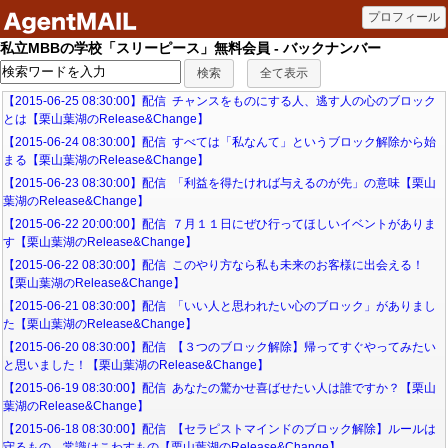
私立MBBの学校「スリーピース」無料会員 - バックナンバー
【2015-06-25 08:30:00】配信 チャンスをものにする人、逃す人の心のブロック
とは【栗山葉湖のRelease&Change】
【2015-06-24 08:30:00】配信 すべては「私なんて」というブロック解除から始
まる【栗山葉湖のRelease&Change】
【2015-06-23 08:30:00】配信 「利益を得たければ与えるのが先」の意味【栗山
葉湖のRelease&Change】
【2015-06-22 20:00:00】配信 ７月１１日にぜひ行ってほしいイベントがありま
す【栗山葉湖のRelease&Change】
【2015-06-22 08:30:00】配信 このやり方なら私も未来のお客様に出会える！
【栗山葉湖のRelease&Change】
【2015-06-21 08:30:00】配信 「いい人と思われたい心のブロック」がありまし
た【栗山葉湖のRelease&Change】
【2015-06-20 08:30:00】配信 【３つのブロック解除】帰ってすぐやってみたい
と思いました！【栗山葉湖のRelease&Change】
【2015-06-19 08:30:00】配信 あなたの驚かせ喜ばせたい人は誰ですか？【栗山
葉湖のRelease&Change】
【2015-06-18 08:30:00】配信 【セラピストマインドのブロック解除】ルールは
守るもの、常識はこわすもの【栗山葉湖のRelease&Change】