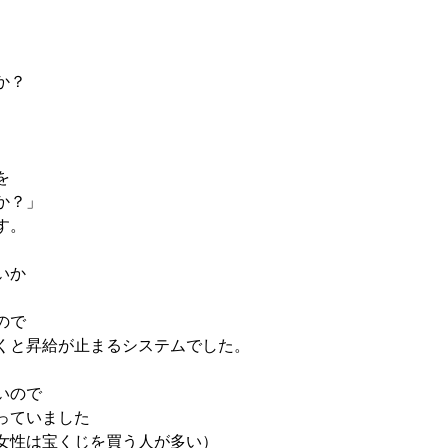
か？
を
か？」
す。
いか
ので
くと昇給が止まるシステムでした。
いので
っていました
女性は宝くじを買う人が多い）