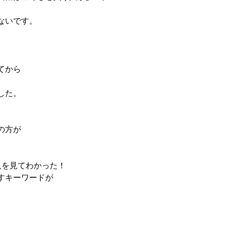
ないです。
）
てから
した。
の方が
0人を見てわかった！
すキーワードが