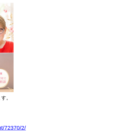
ます。
ht/72370/2/