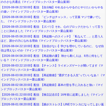
の小さな共通点《マインドブロックバスター栗山葉湖》
【2026-08-06 22:50:00】配信 【自分軸】やれるからやるのとやりたいからやる
の違い《マインドブロックバスター栗山葉湖》
【2026-08-06 08:20:00】配信 「ピンチはチャンス」って言葉 マジで嫌いでし
た。《マインドブロックバスター栗山葉湖》
【2026-08-05 23:00:00】配信 【ズバリ】それ、心のブロックだから！って言う
ことに決めました《マインドブロックバスター栗山葉湖》
【2026-08-05 08:20:00】配信 【再起動へのスイッチ】「私なんて…」と思う人
ほど、誰かの力になれる理由《マインドブロックバスター栗山葉湖》
【2026-08-04 22:10:00】配信 【自信がない】学びを増やしているのに、 なぜ自
信は増えないのか《マインドブロックバスター栗山葉湖》
【2026-08-04 08:20:00】配信 【再起動の夏】 秋から動く人は、8月に何をして
いる？《マインドブロックバスター栗山葉湖》
【2026-08-03 22:10:00】配信 【チャンス】ライオンズゲートが開いてます《マ
インドブロックバスター栗山葉湖》
【2026-08-03 08:20:00】配信 【再起動後】“選択できる人生”っていいなあ！《マ
インドブロックバスター栗山葉湖》
【2026-08-02 08:20:00】配信 【再起動前】基本の型を手に入れると強い《マイ
ンドブロックバスター栗山葉湖》
【2026-08-01 22:00:00】配信 【独立記念日】16年前に起業しました《マインド
ブロックバスター栗山葉湖》
【2026-08-01 08:20:00】配信 【娘がストレス】LINEでケンカになってしまい返