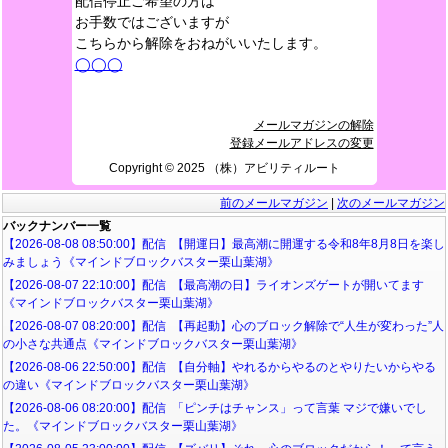
配信停止ご希望の方は
お手数ではございますが
こちらから解除をおねがいいたします。
◯◯◯
メールマガジンの解除
登録メールアドレスの変更
Copyright ©️ 2025 （株）アビリティルート
前のメールマガジン
|
次のメールマガジン
バックナンバー一覧
【2026-08-08 08:50:00】配信 【開運日】最高潮に開運する令和8年8月8日を楽し
みましょう《マインドブロックバスター栗山葉湖》
【2026-08-07 22:10:00】配信 【最高潮の日】ライオンズゲートが開いてます
《マインドブロックバスター栗山葉湖》
【2026-08-07 08:20:00】配信 【再起動】心のブロック解除で“人生が変わった”人
の小さな共通点《マインドブロックバスター栗山葉湖》
【2026-08-06 22:50:00】配信 【自分軸】やれるからやるのとやりたいからやる
の違い《マインドブロックバスター栗山葉湖》
【2026-08-06 08:20:00】配信 「ピンチはチャンス」って言葉 マジで嫌いでし
た。《マインドブロックバスター栗山葉湖》