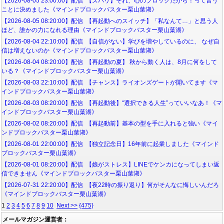
【2026-08-05 23:00:00】配信 【ズバリ】それ、心のブロックだから！って言う
ことに決めました《マインドブロックバスター栗山葉湖》
【2026-08-05 08:20:00】配信 【再起動へのスイッチ】「私なんて…」と思う人
ほど、誰かの力になれる理由《マインドブロックバスター栗山葉湖》
【2026-08-04 22:10:00】配信 【自信がない】学びを増やしているのに、 なぜ自
信は増えないのか《マインドブロックバスター栗山葉湖》
【2026-08-04 08:20:00】配信 【再起動の夏】 秋から動く人は、8月に何をして
いる？《マインドブロックバスター栗山葉湖》
【2026-08-03 22:10:00】配信 【チャンス】ライオンズゲートが開いてます《マ
インドブロックバスター栗山葉湖》
【2026-08-03 08:20:00】配信 【再起動後】“選択できる人生”っていいなあ！《マ
インドブロックバスター栗山葉湖》
【2026-08-02 08:20:00】配信 【再起動前】基本の型を手に入れると強い《マイ
ンドブロックバスター栗山葉湖》
【2026-08-01 22:00:00】配信 【独立記念日】16年前に起業しました《マインド
ブロックバスター栗山葉湖》
【2026-08-01 08:20:00】配信 【娘がストレス】LINEでケンカになってしまい返
信できません《マインドブロックバスター栗山葉湖》
【2026-07-31 22:20:00】配信 【夜22時の振り返り】何がそんなに悔しいんだろ
《マインドブロックバスター栗山葉湖》
1
2
3
4
5
6
7
8
9
10
Next >>
{475}
メールマガジン運営者：