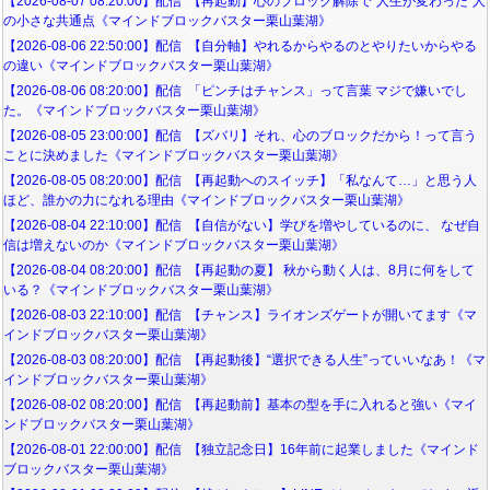
【2026-08-07 08:20:00】配信 【再起動】心のブロック解除で“人生が変わった”人
の小さな共通点《マインドブロックバスター栗山葉湖》
【2026-08-06 22:50:00】配信 【自分軸】やれるからやるのとやりたいからやる
の違い《マインドブロックバスター栗山葉湖》
【2026-08-06 08:20:00】配信 「ピンチはチャンス」って言葉 マジで嫌いでし
た。《マインドブロックバスター栗山葉湖》
【2026-08-05 23:00:00】配信 【ズバリ】それ、心のブロックだから！って言う
ことに決めました《マインドブロックバスター栗山葉湖》
【2026-08-05 08:20:00】配信 【再起動へのスイッチ】「私なんて…」と思う人
ほど、誰かの力になれる理由《マインドブロックバスター栗山葉湖》
【2026-08-04 22:10:00】配信 【自信がない】学びを増やしているのに、 なぜ自
信は増えないのか《マインドブロックバスター栗山葉湖》
【2026-08-04 08:20:00】配信 【再起動の夏】 秋から動く人は、8月に何をして
いる？《マインドブロックバスター栗山葉湖》
【2026-08-03 22:10:00】配信 【チャンス】ライオンズゲートが開いてます《マ
インドブロックバスター栗山葉湖》
【2026-08-03 08:20:00】配信 【再起動後】“選択できる人生”っていいなあ！《マ
インドブロックバスター栗山葉湖》
【2026-08-02 08:20:00】配信 【再起動前】基本の型を手に入れると強い《マイ
ンドブロックバスター栗山葉湖》
【2026-08-01 22:00:00】配信 【独立記念日】16年前に起業しました《マインド
ブロックバスター栗山葉湖》