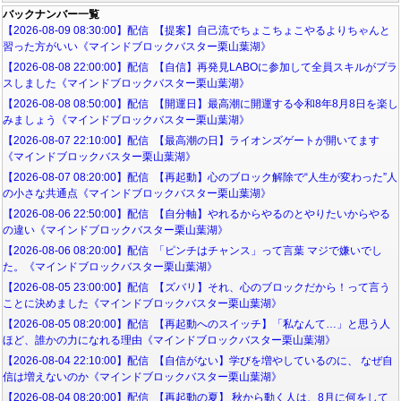
バックナンバー一覧
【2026-08-09 08:30:00】配信 【提案】自己流でちょこちょこやるよりちゃんと
習った方がいい《マインドブロックバスター栗山葉湖》
【2026-08-08 22:00:00】配信 【自信】再発見LABOに参加して全員スキルがプラ
スしました《マインドブロックバスター栗山葉湖》
【2026-08-08 08:50:00】配信 【開運日】最高潮に開運する令和8年8月8日を楽し
みましょう《マインドブロックバスター栗山葉湖》
【2026-08-07 22:10:00】配信 【最高潮の日】ライオンズゲートが開いてます
《マインドブロックバスター栗山葉湖》
【2026-08-07 08:20:00】配信 【再起動】心のブロック解除で“人生が変わった”人
の小さな共通点《マインドブロックバスター栗山葉湖》
【2026-08-06 22:50:00】配信 【自分軸】やれるからやるのとやりたいからやる
の違い《マインドブロックバスター栗山葉湖》
【2026-08-06 08:20:00】配信 「ピンチはチャンス」って言葉 マジで嫌いでし
た。《マインドブロックバスター栗山葉湖》
【2026-08-05 23:00:00】配信 【ズバリ】それ、心のブロックだから！って言う
ことに決めました《マインドブロックバスター栗山葉湖》
【2026-08-05 08:20:00】配信 【再起動へのスイッチ】「私なんて…」と思う人
ほど、誰かの力になれる理由《マインドブロックバスター栗山葉湖》
【2026-08-04 22:10:00】配信 【自信がない】学びを増やしているのに、 なぜ自
信は増えないのか《マインドブロックバスター栗山葉湖》
【2026-08-04 08:20:00】配信 【再起動の夏】 秋から動く人は、8月に何をして