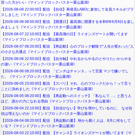
習った方がいい《マインドブロックバスター栗山葉湖》
【2026-08-08 22:00:00】配信 【自信】再発見LABOに参加して全員スキルがプラ
スしました《マインドブロックバスター栗山葉湖》
【2026-08-08 08:50:00】配信 【開運日】最高潮に開運する令和8年8月8日を楽し
みましょう《マインドブロックバスター栗山葉湖》
【2026-08-07 22:10:00】配信 【最高潮の日】ライオンズゲートが開いてます
《マインドブロックバスター栗山葉湖》
【2026-08-07 08:20:00】配信 【再起動】心のブロック解除で“人生が変わった”人
の小さな共通点《マインドブロックバスター栗山葉湖》
【2026-08-06 22:50:00】配信 【自分軸】やれるからやるのとやりたいからやる
の違い《マインドブロックバスター栗山葉湖》
【2026-08-06 08:20:00】配信 「ピンチはチャンス」って言葉 マジで嫌いでし
た。《マインドブロックバスター栗山葉湖》
【2026-08-05 23:00:00】配信 【ズバリ】それ、心のブロックだから！って言う
ことに決めました《マインドブロックバスター栗山葉湖》
【2026-08-05 08:20:00】配信 【再起動へのスイッチ】「私なんて…」と思う人
ほど、誰かの力になれる理由《マインドブロックバスター栗山葉湖》
【2026-08-04 22:10:00】配信 【自信がない】学びを増やしているのに、 なぜ自
信は増えないのか《マインドブロックバスター栗山葉湖》
【2026-08-04 08:20:00】配信 【再起動の夏】 秋から動く人は、8月に何をして
いる？《マインドブロックバスター栗山葉湖》
【2026-08-03 22:10:00】配信 【チャンス】ライオンズゲートが開いてます《マ