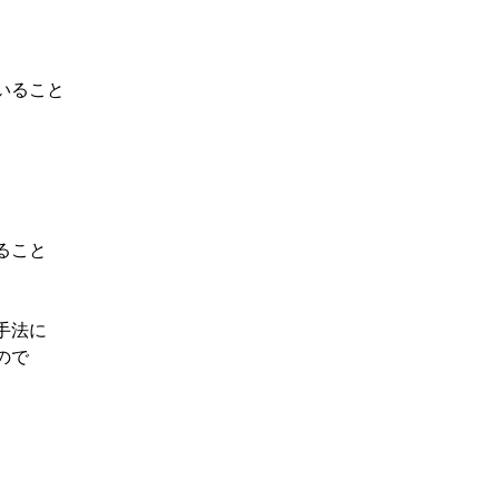
いること
ること
手法に
ので