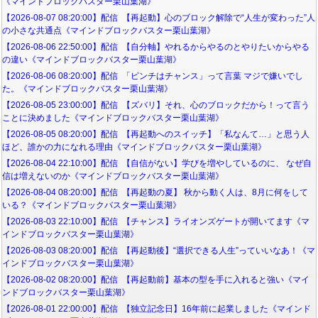
《マインドブロックバスター栗山葉湖》
【2026-08-07 08:20:00】配信 【再起動】心のブロック解除で“人生が変わった”人
の小さな共通点《マインドブロックバスター栗山葉湖》
【2026-08-06 22:50:00】配信 【自分軸】やれるからやるのとやりたいからやる
の違い《マインドブロックバスター栗山葉湖》
【2026-08-06 08:20:00】配信 「ピンチはチャンス」って言葉 マジで嫌いでし
た。《マインドブロックバスター栗山葉湖》
【2026-08-05 23:00:00】配信 【ズバリ】それ、心のブロックだから！って言う
ことに決めました《マインドブロックバスター栗山葉湖》
【2026-08-05 08:20:00】配信 【再起動へのスイッチ】「私なんて…」と思う人
ほど、誰かの力になれる理由《マインドブロックバスター栗山葉湖》
【2026-08-04 22:10:00】配信 【自信がない】学びを増やしているのに、 なぜ自
信は増えないのか《マインドブロックバスター栗山葉湖》
【2026-08-04 08:20:00】配信 【再起動の夏】 秋から動く人は、8月に何をして
いる？《マインドブロックバスター栗山葉湖》
【2026-08-03 22:10:00】配信 【チャンス】ライオンズゲートが開いてます《マ
インドブロックバスター栗山葉湖》
【2026-08-03 08:20:00】配信 【再起動後】“選択できる人生”っていいなあ！《マ
インドブロックバスター栗山葉湖》
【2026-08-02 08:20:00】配信 【再起動前】基本の型を手に入れると強い《マイ
ンドブロックバスター栗山葉湖》
【2026-08-01 22:00:00】配信 【独立記念日】16年前に起業しました《マインド