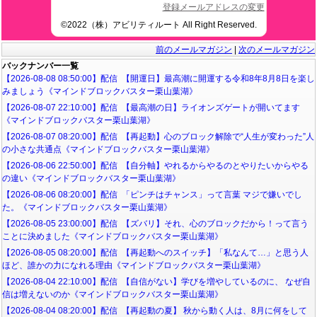
登録メールアドレスの変更
©2022（株）アビリティルート All Right Reserved.
前のメールマガジン
|
次のメールマガジン
バックナンバー一覧
【2026-08-08 08:50:00】配信 【開運日】最高潮に開運する令和8年8月8日を楽し
みましょう《マインドブロックバスター栗山葉湖》
【2026-08-07 22:10:00】配信 【最高潮の日】ライオンズゲートが開いてます
《マインドブロックバスター栗山葉湖》
【2026-08-07 08:20:00】配信 【再起動】心のブロック解除で“人生が変わった”人
の小さな共通点《マインドブロックバスター栗山葉湖》
【2026-08-06 22:50:00】配信 【自分軸】やれるからやるのとやりたいからやる
の違い《マインドブロックバスター栗山葉湖》
【2026-08-06 08:20:00】配信 「ピンチはチャンス」って言葉 マジで嫌いでし
た。《マインドブロックバスター栗山葉湖》
【2026-08-05 23:00:00】配信 【ズバリ】それ、心のブロックだから！って言う
ことに決めました《マインドブロックバスター栗山葉湖》
【2026-08-05 08:20:00】配信 【再起動へのスイッチ】「私なんて…」と思う人
ほど、誰かの力になれる理由《マインドブロックバスター栗山葉湖》
【2026-08-04 22:10:00】配信 【自信がない】学びを増やしているのに、 なぜ自
信は増えないのか《マインドブロックバスター栗山葉湖》
【2026-08-04 08:20:00】配信 【再起動の夏】 秋から動く人は、8月に何をして