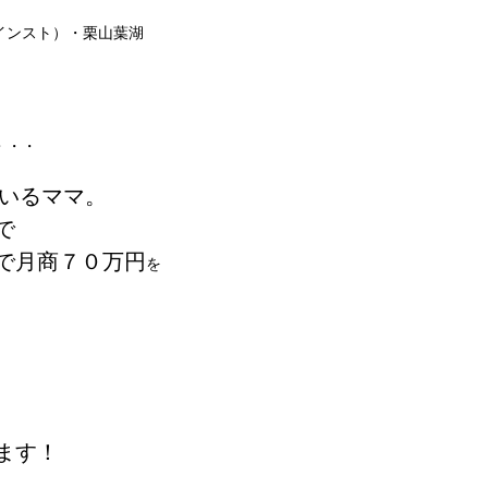
インスト）・栗山葉湖
・・・
いるママ。
で
で月商７０万円
を
。
ます！