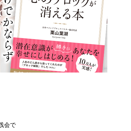
。
践会で