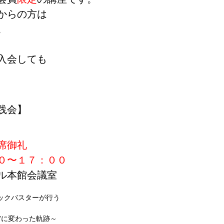
からの方は
。
入会しても
。
践会】
席御礼
０〜１７：００
ル本館会議室
ックバスターが行う
”に変わった軌跡～