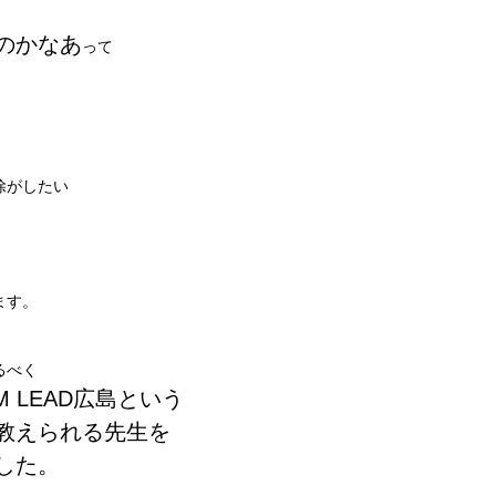
のかなあ
って
除がしたい
ます。
るべく
 LEAD広島という
教えられる先生を
した。