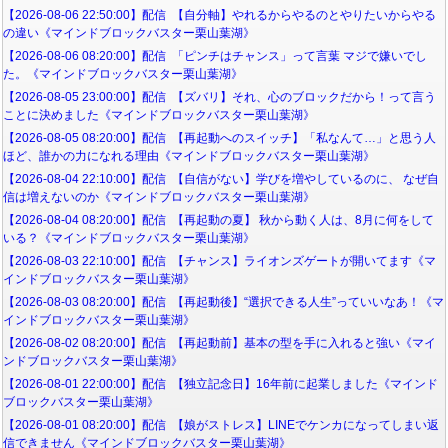
【2026-08-06 22:50:00】配信 【自分軸】やれるからやるのとやりたいからやる
の違い《マインドブロックバスター栗山葉湖》
【2026-08-06 08:20:00】配信 「ピンチはチャンス」って言葉 マジで嫌いでし
た。《マインドブロックバスター栗山葉湖》
【2026-08-05 23:00:00】配信 【ズバリ】それ、心のブロックだから！って言う
ことに決めました《マインドブロックバスター栗山葉湖》
【2026-08-05 08:20:00】配信 【再起動へのスイッチ】「私なんて…」と思う人
ほど、誰かの力になれる理由《マインドブロックバスター栗山葉湖》
【2026-08-04 22:10:00】配信 【自信がない】学びを増やしているのに、 なぜ自
信は増えないのか《マインドブロックバスター栗山葉湖》
【2026-08-04 08:20:00】配信 【再起動の夏】 秋から動く人は、8月に何をして
いる？《マインドブロックバスター栗山葉湖》
【2026-08-03 22:10:00】配信 【チャンス】ライオンズゲートが開いてます《マ
インドブロックバスター栗山葉湖》
【2026-08-03 08:20:00】配信 【再起動後】“選択できる人生”っていいなあ！《マ
インドブロックバスター栗山葉湖》
【2026-08-02 08:20:00】配信 【再起動前】基本の型を手に入れると強い《マイ
ンドブロックバスター栗山葉湖》
【2026-08-01 22:00:00】配信 【独立記念日】16年前に起業しました《マインド
ブロックバスター栗山葉湖》
【2026-08-01 08:20:00】配信 【娘がストレス】LINEでケンカになってしまい返
信できません《マインドブロックバスター栗山葉湖》