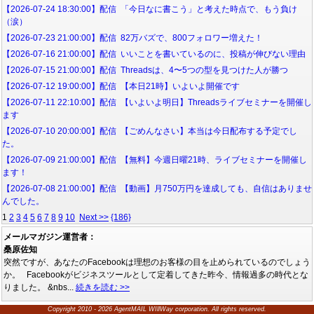
【2026-07-24 18:30:00】配信 「今日なに書こう」と考えた時点で、もう負け
（涙）
【2026-07-23 21:00:00】配信 82万バズで、800フォロワー増えた！
【2026-07-16 21:00:00】配信 いいことを書いているのに、投稿が伸びない理由
【2026-07-15 21:00:00】配信 Threadsは、4〜5つの型を見つけた人が勝つ
【2026-07-12 19:00:00】配信 【本日21時】いよいよ開催です
【2026-07-11 22:10:00】配信 【いよいよ明日】Threadsライブセミナーを開催し
ます
【2026-07-10 20:00:00】配信 【ごめんなさい】本当は今日配布する予定でし
た。
【2026-07-09 21:00:00】配信 【無料】今週日曜21時、ライブセミナーを開催し
ます！
【2026-07-08 21:00:00】配信 【動画】月750万円を達成しても、自信はありませ
んでした。
1
2
3
4
5
6
7
8
9
10
Next >>
{186}
メールマガジン運営者：
桑原佐知
突然ですが、あなたのFacebookは理想のお客様の目を止められているのでしょう
か。 Facebookがビジネスツールとして定着してきた昨今、情報過多の時代とな
りました。 &nbs...
続きを読む >>
Copyright 2010 - 2026 AgentMAIL WIllWay corporation. All rights reserved.